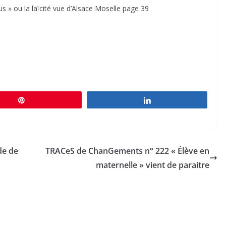
s » ou la laïcité vue d’Alsace Moselle page 39
Épingle
Partagez
de de
TRACeS de ChanGements n° 222 « Élève en
maternelle » vient de paraitre