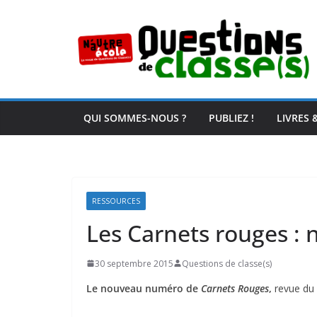
Passer
au
contenu
QUI SOMMES-NOUS ?
PUBLIEZ !
LIVRES 
RESSOURCES
Les Carnets rouges : n
30 septembre 2015
Questions de classe(s)
Le nouveau numéro de
Carnets Rouges
,
revue du 