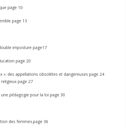
mique page 10
nsemble page 13
ne double imposture page17
éducation page 20
gieux »: des appellations obsolètes et dangereuses page 24
 religieux page 27
 : une pédagogie pour la loi page 30
ipation des femmes.page 36