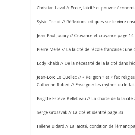
Christian Laval // Ecole, laïcité et pouvoir écono
Sylvie Tissot // Réflexions critiques sur le vivre e
Jean-Paul Jouary // Croyance et croyance page 14
Pierre Merle // La laïcité de l’école française : u
Eddy Khaldi // De la nécessité de la laïcité dans l’
Jean-Loïc Le Quellec // « Religion » et « fait reli
Catherine Robert // Enseigner les mythes ou le fait
Brigitte Estève-Bellebeau // La charte de la laïcité
Serge Grossvak // Laïcité et identité page 33
Hélène Bidard // La laïcité, condition de l’émanc