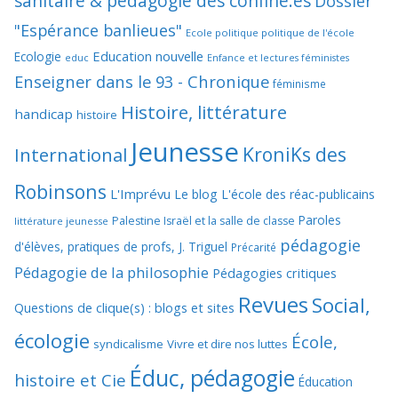
sanitaire & pédagogie des confiné.es
Dossier
"Espérance banlieues"
Ecole politique politique de l'école
Education nouvelle
Ecologie
educ
Enfance et lectures féministes
Enseigner dans le 93 - Chronique
féminisme
Histoire, littérature
handicap
histoire
Jeunesse
KroniKs des
International
Robinsons
L'Imprévu
Le blog L'école des réac-publicains
Paroles
Palestine Israël et la salle de classe
littérature jeunesse
pédagogie
d'élèves, pratiques de profs, J. Triguel
Précarité
Pédagogie de la philosophie
Pédagogies critiques
Revues
Social,
Questions de clique(s) : blogs et sites
écologie
École,
syndicalisme
Vivre et dire nos luttes
Éduc, pédagogie
histoire et Cie
Éducation