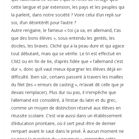
cette langue et par extension, les pays et les peuples qui
la parlent, dans notre société ? Voire celui d’un repli sur
soi, d’un désintérêt pour l’autre ?
Autre rengaine, le fameux « toi ça va, en allemand, t’as
que des bons élèves », sous-entendu les gentils, les
dociles, les braves. Cliché qui a la peau dure et qui agace
tout débutant, mais qui se vérifie. Le tri est effectué en
CM2 ou en fin de 6e, d’après l’idée que « l’allemand c’est
dur », donc qu’il vaut mieux épargner les élèves déjà en
difficulté. Bien sûr, certains passent à travers les mailles
du filet (les « erreurs de casting », m’avait dit celle que je
devais remplacer). Plus dur ou pas, il n’empêche que
l’allemand est considéré, à l’instar du latin et du grec,
comme un moyen de distinction réservé aux élèves en
réussite scolaire. C’est vrai aussi dans un établissement
d’éducation prioritaire, où il sert peut-être de dernier
rempart avant le saut dans le privé. À aucun moment ne
se pose la question du « pourquoi » apprendre cette