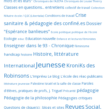
mots et les leurs"
Chroniques de l'A2CPA
Chroniques de Louise Thierry
Classes en questions... entretiens
collectif de travail
Collection
Crise
Conditions de travail
N'Autre école / Q2C (Libertalia)
sanitaire & pédagogie des confiné.es
Dossier
"Espérance banlieues"
Ecole politique politique de l'école
Education nouvelle
Ecologie
educ
Enfance et lectures féministes
Enseigner dans le 93 - Chronique
féminisme
Histoire, littérature
handicap
histoire
Jeunesse
KroniKs des
International
Robinsons
L'Imprévu
Le blog L'école des réac-publicains
Paroles
Palestine Israël et la salle de classe
littérature jeunesse
pédagogie
d'élèves, pratiques de profs, J. Triguel
Précarité
Pédagogie de la philosophie
Pédagogies critiques
Revues
Social,
Questions de clique(s) : blogs et sites