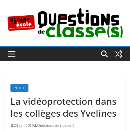
Passer
au
contenu
EN LUTTE
La vidéoprotection dans
les collèges des Yvelines
24 juin 2019
Questions de classe(s)