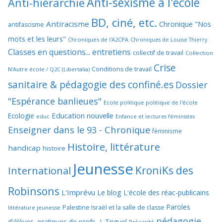
Anti-sexisme à l'école
Anti-hiérarchie
BD, ciné, etc.
Antiracisme
Chronique "Nos
antifascisme
mots et les leurs"
Chroniques de l'A2CPA
Chroniques de Louise Thierry
Classes en questions... entretiens
collectif de travail
Collection
Crise
Conditions de travail
N'Autre école / Q2C (Libertalia)
sanitaire & pédagogie des confiné.es
Dossier
"Espérance banlieues"
Ecole politique politique de l'école
Education nouvelle
Ecologie
educ
Enfance et lectures féministes
Enseigner dans le 93 - Chronique
féminisme
Histoire, littérature
handicap
histoire
Jeunesse
KroniKs des
International
Robinsons
L'Imprévu
Le blog L'école des réac-publicains
Paroles
Palestine Israël et la salle de classe
littérature jeunesse
pédagogie
d'élèves, pratiques de profs, J. Triguel