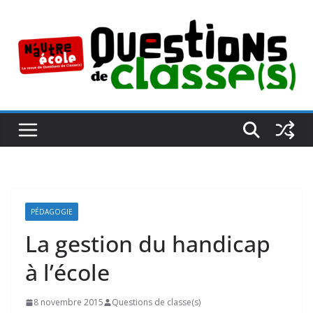
Passer
au
contenu
PÉDAGOGIE
La gestion du handicap
à l’école
8 novembre 2015
Questions de classe(s)