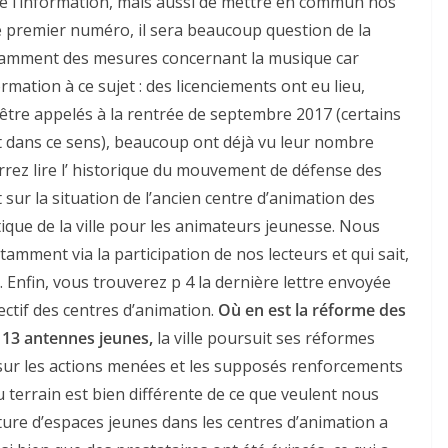
 de l’information, mais aussi de mettre en commun nos
 premier numéro, il sera beaucoup question de la
 notamment des mesures concernant la musique car
formation à ce sujet : des licenciements ont eu lieu,
être appelés à la rentrée de septembre 2017 (certains
nt dans ce sens), beaucoup ont déjà vu leur nombre
rrez lire l’ historique du mouvement de défense des
 sur la situation de l’ancien centre d’animation des
tique de la ville pour les animateurs jeunesse. Nous
mment via la participation de nos lecteurs et qui sait,
. Enfin, vous trouverez p 4 la dernière lettre envoyée
llectif des centres d’animation.
Où en est la réforme des
 13 antennes jeunes,
la ville poursuit ses réformes
 sur les actions menées et les supposés renforcements
u terrain est bien différente de ce que veulent nous
rture d’espaces jeunes dans les centres d’animation a