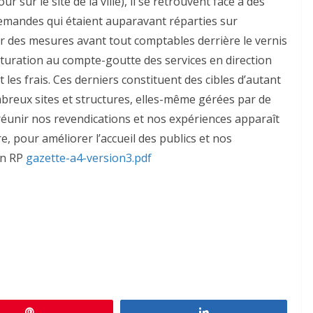
 sur le site de la ville), il se retrouvent face à des
demandes qui étaient auparavant réparties sur
er des mesures avant tout comptables derrière le vernis
ucturation au compte-goutte des services en direction
 les frais. Ces derniers constituent des cibles d’autant
ombreux sites et structures, elles-même gérées par de
réunir nos revendications et nos expériences apparaît
, pour améliorer l’accueil des publics et nos
on RP
gazette-a4-version3.pdf
Épingle
Partagez