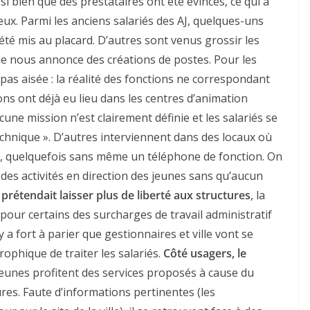
 si bien que des prestataires ont été évincés, ce qui a
lieux. Parmi les anciens salariés des AJ, quelques-uns
été mis au placard. D’autres sont venus grossir les
le nous annonce des créations de postes. Pour les
pas aisée : la réalité des fonctions ne correspondant
ons ont déjà eu lieu dans les centres d’animation
une mission n’est clairement définie et les salariés se
hnique ». D’autres interviennent dans des locaux où
x, quelquefois sans même un téléphone de fonction. On
es activités en direction des jeunes sans qu’aucun
e prétendait laisser plus de liberté aux structures
, la
 pour certains des surcharges de travail administratif
 y a fort à parier que gestionnaires et ville vont se
rophique de traiter les salariés.
Côté usagers, le
eunes profitent des services proposés à cause du
ures. Faute d’informations pertinentes (les