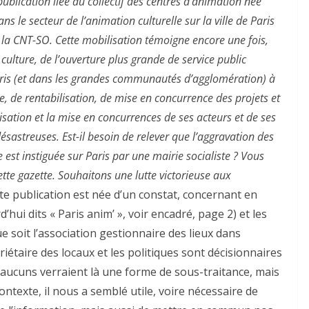
ublication liée au collectif des centres d’animation née
s le secteur de l’animation culturelle sur la ville de Paris
s la CNT-SO. Cette mobilisation témoigne encore une fois,
 culture, de l’ouverture plus grande de service public
Paris (et dans les grandes communautés d’agglomération) à
, de rentabilisation, de mise en concurrence des projets et
arisation et la mise en concurrences de ses acteurs et de ses
ésastreuses. Est-il besoin de relever que l’aggravation des
e est instiguée sur Paris par une mairie socialiste ? Vous
cette gazette. Souhaitons une lutte victorieuse aux
te publication est née d’un constat, concernant en
’hui dits « Paris anim’ », voir encadré, page 2) et les
que soit l’association gestionnaire des lieux dans
riétaire des locaux et les politiques sont décisionnaires
ucuns verraient là une forme de sous-traitance, mais
texte, il nous a semblé utile, voire nécessaire de