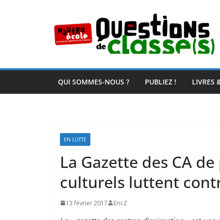
Passer
au
contenu
QUI SOMMES-NOUS ?
PUBLIEZ !
LIVRES 
EN LUTTE
La Gazette des CA de 
culturels luttent cont
13 février 2017
EricZ