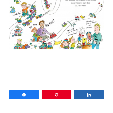
Partagez
Épingle
Partagez