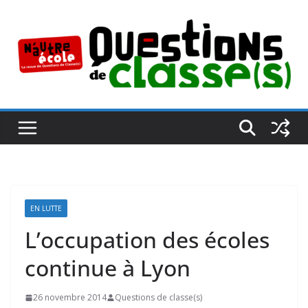
Passer
au
contenu
EN LUTTE
L’occupation des écoles
continue à Lyon
26 novembre 2014
Questions de classe(s)