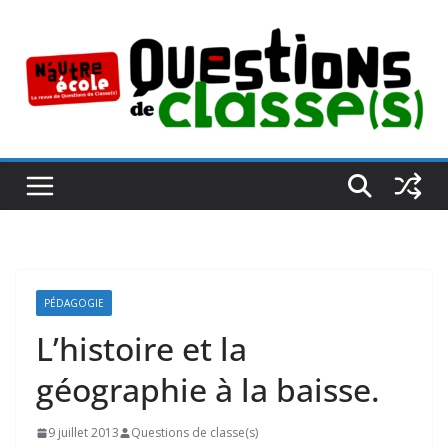
Passer
au
contenu
PÉDAGOGIE
L’histoire et la
géographie à la baisse.
9 juillet 2013
Questions de classe(s)