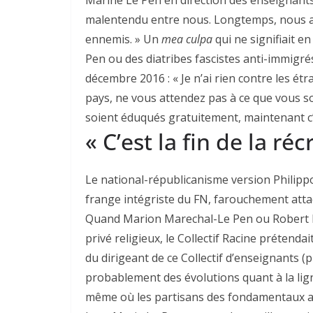
malentendu entre nous. Longtemps, nous a
ennemis. » Un
mea culpa
qui ne signifiait e
Pen ou des diatribes fascistes anti-immi
décembre 2016 : « Je n’ai rien contre les étr
pays, ne vous attendez pas à ce que vous so
soient éduqués gratuitement, maintenant c’est
« C’est la fin de la ré
Le national-républicanisme version Philippo
frange intégriste du FN, farouchement atta
Quand Marion Marechal-Le Pen ou Robert M
privé religieux, le Collectif Racine prétendai
du dirigeant de ce Collectif d’enseignants 
probablement des évolutions quant à la ligne
même où les partisans des fondamentaux ant