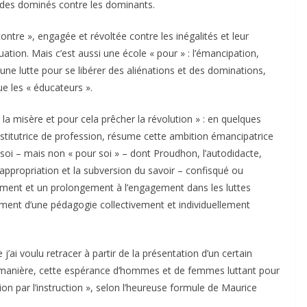
t des dominés contre les dominants.
ontre », engagée et révoltée contre les inégalités et leur
uation. Mais c’est aussi une école « pour » : l’émancipation,
ne lutte pour se libérer des aliénations et des dominations,
ue les « éducateurs ».
la misère et pour cela prêcher la révolution » : en quelques
institutrice de profession, résume cette ambition émancipatrice
soi – mais non « pour soi » – dont Proudhon, l’autodidacte,
appropriation et la subversion du savoir – confisqué ou
ment et un prolongement à l’engagement dans les luttes
ement d’une pédagogie collectivement et individuellement
 j’ai voulu retracer à partir de la présentation d’un certain
 manière, cette espérance d’hommes et de femmes luttant pour
lution par l’instruction », selon l’heureuse formule de Maurice