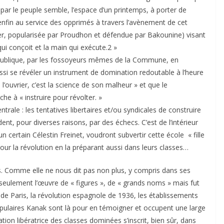
 par le peuple semble, l’espace d’un printemps, à porter de
nfin au service des opprimés à travers l’avènement de cet
ier, popularisée par Proudhon et défendue par Bakounine) visant
 qui conçoit et la main qui exécute.2 »
 République, par les fossoyeurs mêmes de la Commune, en
ssi se révéler un instrument de domination redoutable à l’heure
l’ouvrier, c’est la science de son malheur » et que le
che à « instruire pour révolter. »
entrale : les tentatives libertaires et/ou syndicales de construire
ent, pour diverses raisons, par des échecs. C’est de l’intérieur
un certain Célestin Freinet, voudront subvertir cette école « fille
our la révolution en la préparant aussi dans leurs classes…
pas. Comme elle ne nous dit pas non plus, y compris dans ses
s seulement l’œuvre de « figures », de « grands noms » mais fut
e Paris, la révolution espagnole de 1936, les établissements
ulaires Kanak sont là pour en témoigner et occupent une large
tion libératrice des classes dominées s’inscrit, bien sûr, dans