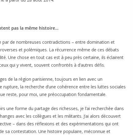
content pas la même histoire…
sée par de nombreuses contradictions – entre domination et
controverses et polémiques. La récurrence même de ces débats
ité. Une chose en tout cas est à peu près certaine, ils éclairent
ceux qui y vivent, souvent confrontés à d’autres défis.
es de la région parisienne, toujours en lien avec un
upture, la recherche d’une cohérence entre les luttes sociales
que reste, pour moi, une préoccupation fondamentale.
irs une forme du partage des richesses, je l’ai recherchée dans
changes avec les collègues et les militants. J’ai alors découvert
collective – dans des réflexions et des expérimentations qui ont
ire de sa contestation. Une histoire populaire, méconnue et