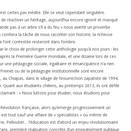
est certes pas inédite. Elle se veut cependant singulière.
 de réactiver un héritage, aujourd’hui encore ignoré et masqué
nde pas à un arbre s’il a du feu » nous avertit un proverbe
on confiera la tâche de nous raconter son histoire, la richesse
ui l’ont contestée resteront dans l’ombre.
ar le choix de prolonger cette anthologie jusqu’à nos jours : les
s après la Première Guerre mondiale, et une dizaine lors de ces
ur une pédagogie sociale, égalitaire et émancipatrice n’a rien
 Freinet ou de la pédagogie institutionnelle sont encore
rs, au Chiapas, dans le sillage de l’insurrection zapatiste de 1994,
Quant aux étudiants chiliens, au printemps 2013, ils ont défilé
clamant : « Nous luttons pour étudier, nous étudions pour
a Révolution française, alors qu’émerge progressivement un
est tout sauf une affaire de « spécialistes » ou même de
, Pelloutier… l’éducation est d’abord un enjeu révolutionnaire
ris, première réalisation concrète d’un enseignement publique