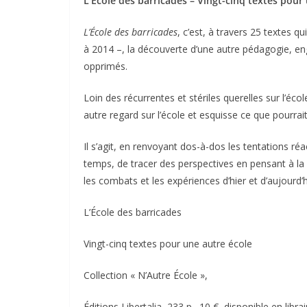
L’École des barricades – Vingt-cinq textes pour
L’École des barricades
, c’est, à travers 25 textes q
à 2014 –, la découverte d’une autre pédagogie, en
opprimés.
Loin des récurrentes et stériles querelles sur l’é
autre regard sur l’école et esquisse ce que pourrai
Il s’agit, en renvoyant dos-à-dos les tentations réa
temps, de tracer des perspectives en pensant à la 
les combats et les expériences d’hier et d’aujourd
L’École des barricades
Vingt-cinq textes pour une autre école
Collection « N’Autre École »,
Éditions Libertalia, 233 p., 10 €, disponible en libra