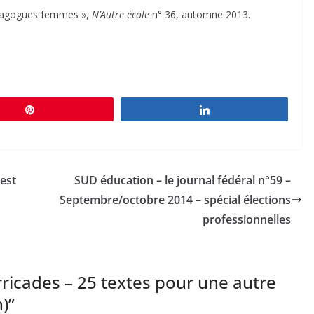
édagogues femmes »,
N’Autre école
n° 36, automne 2013.
Épingle
Partagez
est
SUD éducation – le journal fédéral n°59 –
Septembre/octobre 2014 – spécial élections
professionnelles
rricades – 25 textes pour une autre
n)
”