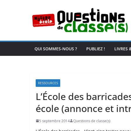
Passer
au
contenu
QUI SOMMES-NOUS ?
PUBLIEZ !
LIVRES 
RESSOURCES
L’École des barricade
école (annonce et int
5 septembre 2014
Questions de classe(s)