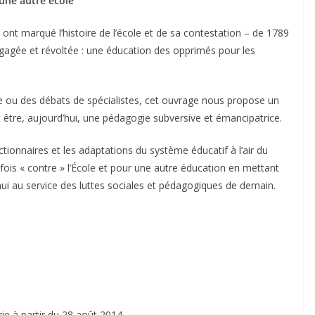
 une autre école
ui ont marqué l’histoire de l’école et de sa contestation – de 1789
gagée et révoltée : une éducation des opprimés pour les
cole ou des débats de spécialistes, cet ouvrage nous propose un
t être, aujourd’hui, une pédagogie subversive et émancipatrice.
ctionnaires et les adaptations du système éducatif à l’air du
fois « contre » l’École et pour une autre éducation en mettant
’hui au service des luttes sociales et pédagogiques de demain.
irie à partir du 28 août 2014.