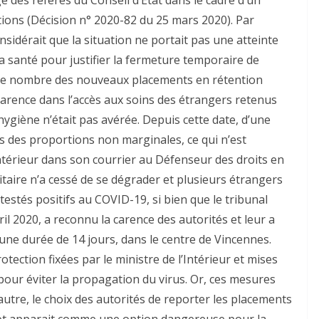
tions (Décision n° 2020-82 du 25 mars 2020). Par
sidérait que la situation ne portait pas une atteinte
la santé pour justifier la fermeture temporaire de
le nombre des nouveaux placements en rétention
 carence dans l’accès aux soins des étrangers retenus
hygiène n’était pas avérée. Depuis cette date, d’une
s des proportions non marginales, ce qui n’est
’Intérieur dans son courrier au Défenseur des droits en
anitaire n’a cessé de se dégrader et plusieurs étrangers
estés positifs au COVID-19, si bien que le tribunal
ril 2020, a reconnu la carence des autorités et leur a
 une durée de 14 jours, dans le centre de Vincennes.
tection fixées par le ministre de l’Intérieur et mises
pour éviter la propagation du virus. Or, ces mesures
utre, le choix des autorités de reporter les placements
lot apparait comme une option dangereuse pour la