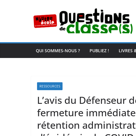
Passer
au
contenu
QUI SOMMES-NOUS ?
PUBLIEZ !
LIVRES 
RESSOURCES
L’avis du Défenseur 
fermeture immédiate 
rétention administrat