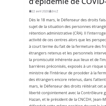
d’épidémie de COVID
22 avril 2020
EricZ
Dès le 18 mars, le Défenseur des droits fais
sujet de la situation des personnes étrang
rétention administrative (CRA). Il l’interroge
activité de ces centres alors que les persp
à court terme du fait de la fermeture des fr
étrangers retenus et les personnels interve
la promiscuité inhérente aux lieux et de l’i
barrières préconisés, exposés à un risque s
ministre de l’Intérieur de procéder à la fer
des étrangers encore retenus, dans l’attente
mars, le Défenseur des droits réitérait cet 
liberté conjointement avec la Contrôleure gé
Hazan, et le président de la CNCDH, Jean-M
défendait cette même position devant le jug