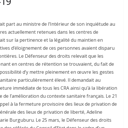
-19
ait part au ministre de l’Intérieur de son inquiétude au
ères actuellement retenues dans les centres de
ait sur la pertinence et la légalité du maintien en
ectives d’éloignement de ces personnes avaient disparu
ontières. Le Défenseur des droits relevait que les
nant en centres de rétention se trouvaient, du fait de
mpossibilité d’y mettre pleinement en œuvre les gestes
anitaire particulièrement élevé. Il demandait au
meture immédiate de tous les CRA ainsi qu’à la libération
 de l’amélioration du contexte sanitaire français. Le 21
appel à la fermeture provisoire des lieux de privation de
nérale des lieux de privation de liberté, Adeline
arie Burguburu. Le 25 mars, le Défenseur des droits
e des référés du Conseil d’Etat dans le cadre d’un