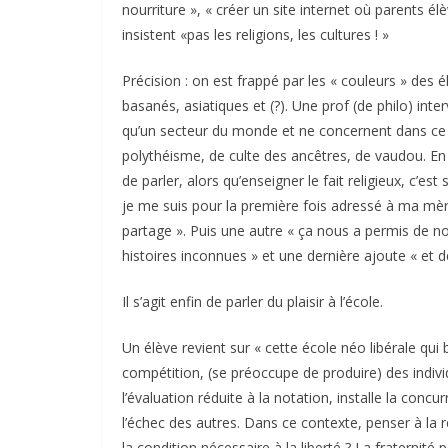
nourriture », « créer un site internet où parents élè
insistent «pas les religions, les cultures ! »
Précision : on est frappé par les « couleurs » des él
basanés, asiatiques et (?). Une prof (de philo) in
qu’un secteur du monde et ne concernent dans ce lyc
polythéisme, de culte des ancêtres, de vaudou. En
de parler, alors qu’enseigner le fait religieux, c’es
je me suis pour la première fois adressé à ma mè
partage ». Puis une autre « ça nous a permis de n
histoires inconnues » et une dernière ajoute « et de
Il s’agit enfin de parler du plaisir à l’école.
Un élève revient sur « cette école néo libérale qui 
compétition, (se préoccupe de produire) des indivi
l’évaluation réduite à la notation, installe la concur
l’échec des autres. Dans ce contexte, penser à la ré
la condition nécessaire à la liberté ? La fraternité p