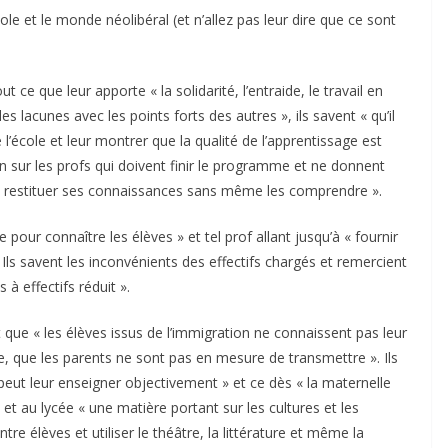
ole et le monde néolibéral (et n’allez pas leur dire que ce sont
ut ce que leur apporte « la solidarité, l’entraide, le travail en
s lacunes avec les points forts des autres », ils savent « qu’il
 l’école et leur montrer que la qualité de l’apprentissage est
on sur les profs qui doivent finir le programme et ne donnent
it restituer ses connaissances sans même les comprendre ».
 pour connaître les élèves » et tel prof allant jusqu’à « fournir
 Ils savent les inconvénients des effectifs chargés et remercient
à effectifs réduit ».
t que « les élèves issus de l’immigration ne connaissent pas leur
ine, que les parents ne sont pas en mesure de transmettre ». Ils
e peut leur enseigner objectivement » et ce dès « la maternelle
 et au lycée « une matière portant sur les cultures et les
re élèves et utiliser le théâtre, la littérature et même la