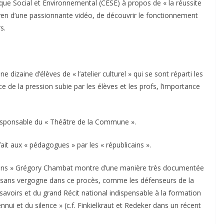
ue Social et Environnemental (CESE) à propos de « la réussite
yen d’une passionnante vidéo, de découvrir le fonctionnement
s.
izaine d’élèves de « l’atelier culturel » qui se sont réparti les
e de la pression subie par les élèves et les profs, l’importance
 responsable du « Théâtre de la Commune ».
it aux « pédagogues » par les « républicains ».
cains » Grégory Chambat montre d’une manière très documentée
hui sans vergogne dans ce procès, comme les défenseurs de la
avoirs et du grand Récit national indispensable à la formation
ennui et du silence » (c.f. Finkielkraut et Redeker dans un récent