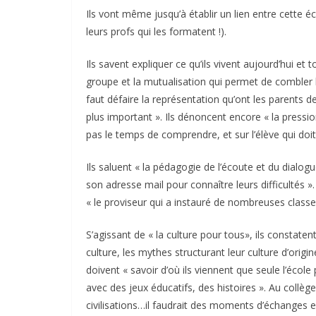
Ils vont même jusqu’à établir un lien entre cette éc
leurs profs qui les formatent !).
Ils savent expliquer ce qu’ils vivent aujourd’hui et to
groupe et la mutualisation qui permet de combler le
faut défaire la représentation qu’ont les parents de
plus important ». Ils dénoncent encore « la pressi
pas le temps de comprendre, et sur l’élève qui do
Ils saluent « la pédagogie de l’écoute et du dialogue
son adresse mail pour connaître leurs difficultés ».
« le proviseur qui a instauré de nombreuses classes 
S’agissant de « la culture pour tous», ils constaten
culture, les mythes structurant leur culture d’orig
doivent « savoir d’où ils viennent que seule l’écol
avec des jeux éducatifs, des histoires ». Au collège
civilisations…il faudrait des moments d’échanges ent