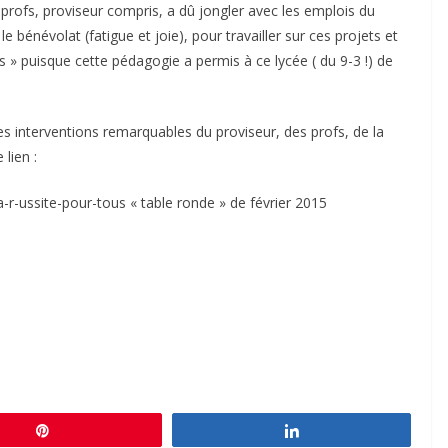
s profs, proviseur compris, a dû jongler avec les emplois du
e bénévolat (fatigue et joie), pour travailler sur ces projets et
ns » puisque cette pédagogie a permis à ce lycée ( du 9-3 !) de
 les interventions remarquables du proviseur, des profs, de la
lien :
a-r-ussite-pour-tous « table ronde » de février 2015
Épingle
Partagez