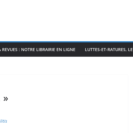
& REVUES : NOTRE LIBRAIRIE EN LIGNE
LUTTES-ET-RATURES, L
 »
litis