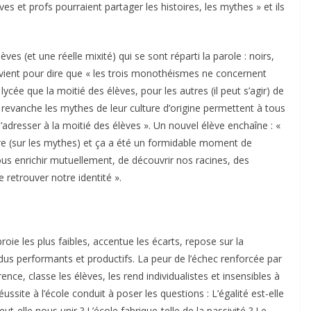
ves et profs pourraient partager les histoires, les mythes » et ils
èves (et une réelle mixité) qui se sont réparti la parole : noirs,
tervient pour dire que « les trois monothéismes ne concernent
ée que la moitié des élèves, pour les autres (il peut s’agir) de
 revanche les mythes de leur culture d’origine permettent à tous
t s’adresser à la moitié des élèves ». Un nouvel élève enchaîne : «
re (sur les mythes) et ça a été un formidable moment de
ous enrichir mutuellement, de découvrir nos racines, des
 retrouver notre identité ».
broie les plus faibles, accentue les écarts, repose sur la
dus performants et productifs. La peur de l’échec renforcée par
rence, classe les élèves, les rend individualistes et insensibles à
ussite à l’école conduit à poser les questions : L’égalité est-elle
eut-elle nous unir ? L’école fabrique-telle de la passivité ? Le