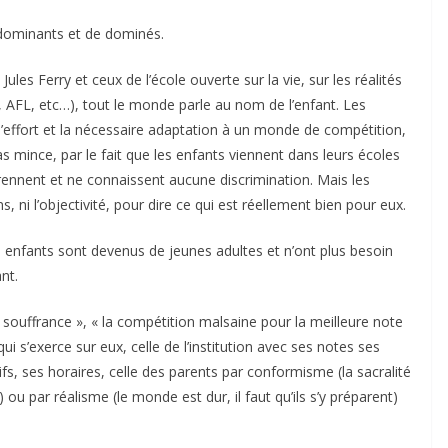
 dominants et de dominés.
ules Ferry et ceux de l’école ouverte sur la vie, sur les réalités
AFL, etc…), tout le monde parle au nom de l’enfant. Les
ur l’effort et la nécessaire adaptation à un monde de compétition,
 pas mince, par le fait que les enfants viennent dans leurs écoles
apprennent et ne connaissent aucune discrimination. Mais les
, ni l’objectivité, pour dire ce qui est réellement bien pour eux.
s enfants sont devenus de jeunes adultes et n’ont plus besoin
nt.
de souffrance », « la compétition malsaine pour la meilleure note
ui s’exerce sur eux, celle de l’institution avec ses notes ses
fs, ses horaires, celle des parents par conformisme (la sacralité
ou par réalisme (le monde est dur, il faut qu’ils s’y préparent)