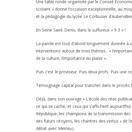
Une table ronde organisée par le Conseil Economiq
scolaire » donne l’occasion exceptionnelle, au mo
et la pédagogie du lycée Le Corbusier d’Aubervillier
En Seine Saint-Denis, dans le sulfureux « 9-3 » !
La parole est tout d’abord longuement donnée à une d
interventions autour de trois thèmes : « l’importanc
de la culture, l’importance du plaisir ».
Puis c’est le proviseur. Puis deux profs. Puis une
Témoignage capital pour trancher dans le procès fa
Déjà, dans son ouvrage « L’école des réac-publi
ce qui se cache, et ceux qui s’affichent aujourd’
République, les champions de la transmission des s
des futurs citoyens, les chantres des vertus « de l’
débat avec Meirieu).