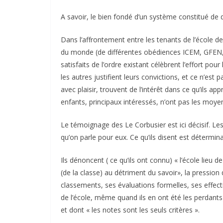
A savoir, le bien fondé d’un système constitué de
Dans l’affrontement entre les tenants de l’école de J
du monde (de différentes obédiences ICEM, GFEN, 
satisfaits de l’ordre existant célèbrent l’effort po
les autres justifient leurs convictions, et ce n’est
avec plaisir, trouvent de l’intérêt dans ce qu’ils 
enfants, principaux intéressés, n’ont pas les moyens
Le témoignage des Le Corbusier est ici décisif. Le
qu’on parle pour eux. Ce qu’ils disent est détermina
Ils dénoncent ( ce qu’ils ont connu) « l’école lieu 
(de la classe) au détriment du savoir», la pression q
classements, ses évaluations formelles, ses effecti
de l’école, même quand ils en ont été les perdants) 
et dont « les notes sont les seuls critères ».