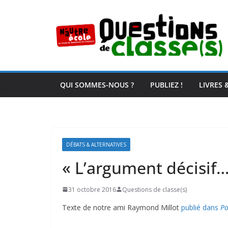
Passer
au
contenu
QUI SOMMES-NOUS ?
PUBLIEZ !
LIVRES 
DÉBATS & ALTERNATIVES
« L’argument décisif…
31 octobre 2016
Questions de classe(s)
Texte de notre ami Raymond Millot
publié dans
Po