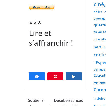
ciné,
et les l
Chronique
***
questio
Lire et
travail
Co
(Libertalia
s’affranchir !
sanit
confi
"Espé
politique 
Educat
Partagez
Épingle
Partagez
féministe
Chron
histoire
Soutiens,
Désobéissances