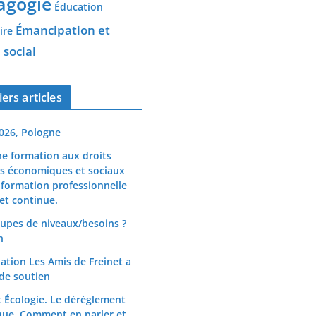
agogie
Éducation
Émancipation et
ire
 social
ers articles
026, Pologne
e formation aux droits
s économiques et sociaux
 formation professionnelle
 et continue.
upes de niveaux/besoins ?
n
iation Les Amis de Freinet a
de soutien
t Écologie. Le dérèglement
que. Comment en parler et