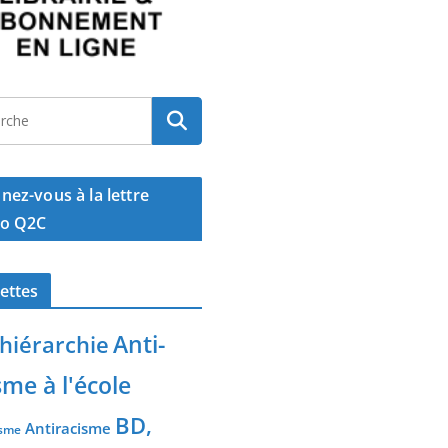
ez-vous à la lettre
o Q2C
ettes
Anti-
-hiérarchie
sme à l'école
BD,
Antiracisme
isme