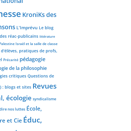
national
nesse
KroniKs des
nsons
L'Imprévu
Le blog
 des réac-publicains
littérature
Palestine Israël et la salle de classe
 d'élèves, pratiques de profs,
pédagogie
el
Précarité
gie de la philosophie
ies critiques
Questions de
Revues
) : blogs et sites
l, écologie
syndicalisme
École,
dire nos luttes
Éduc,
re et Cie