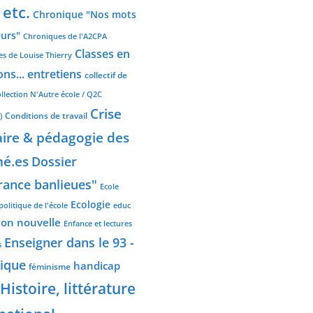
 etc.
Chronique "Nos mots
eurs"
Chroniques de l'A2CPA
Classes en
s de Louise Thierry
ns... entretiens
collectif de
llection N'Autre école / Q2C
Crise
Conditions de travail
)
aire & pédagogie des
né.es
Dossier
rance banlieues"
Ecole
Ecologie
politique de l'école
educ
ion nouvelle
Enfance et lectures
Enseigner dans le 93 -
s
ique
handicap
féminisme
Histoire, littérature