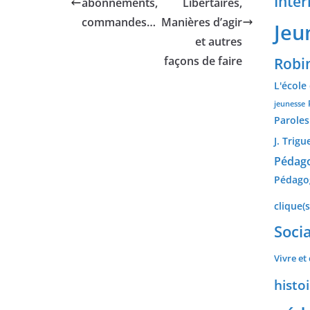
Inter
abonnements,
Libertaires,
commandes…
Manières d’agir
Jeu
et autres
façons de faire
Robi
L'école
jeunesse
Paroles
J. Trigu
Pédago
Pédagog
clique(s
Socia
Vivre et 
histoi