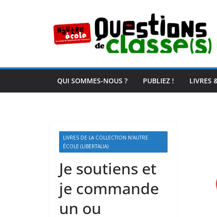
Passer
au
contenu
QUI SOMMES-NOUS ?
PUBLIEZ !
LIVRES 
LIVRES DE LA COLLECTION N'AUTRE
ÉCOLE (LIBERTALIA)
Je soutiens et
je commande
un ou