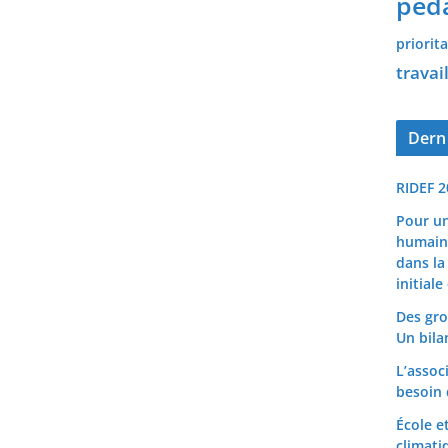
péd
priorita
travail
Derni
RIDEF 2
Pour un
humain
dans la
initiale
Des gro
Un bila
L’assoc
besoin 
École e
climati