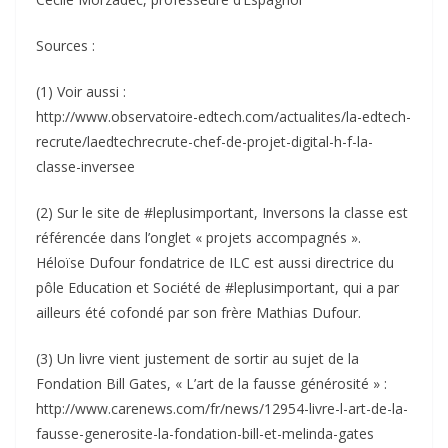
Sources :
(1) Voir aussi :
http://www.observatoire-edtech.com/actualites/la-edtech-
recrute/laedtechrecrute-chef-de-projet-digital-h-f-la-
classe-inversee
(2) Sur le site de #leplusimportant, Inversons la classe est
référencée dans l’onglet « projets accompagnés ».
Héloïse Dufour fondatrice de ILC est aussi directrice du
pôle Education et Société de #leplusimportant, qui a par
ailleurs été cofondé par son frère Mathias Dufour.
(3) Un livre vient justement de sortir au sujet de la
Fondation Bill Gates, « L’art de la fausse générosité » :
http://www.carenews.com/fr/news/12954-livre-l-art-de-la-
fausse-generosite-la-fondation-bill-et-melinda-gates