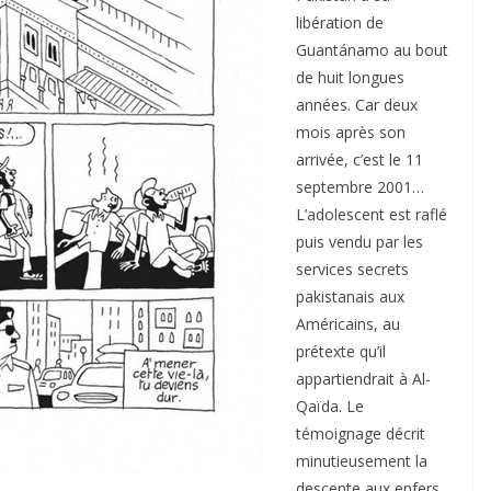
libération de
Guantánamo au bout
de huit longues
années. Car deux
mois après son
arrivée, c’est le 11
septembre 2001…
L’adolescent est raflé
puis vendu par les
services secrets
pakistanais aux
Américains, au
prétexte qu’il
appartiendrait à Al-
Qaïda. Le
témoignage décrit
minutieusement la
descente aux enfers