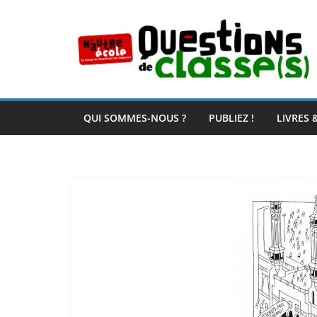
Passer
au
contenu
QUI SOMMES-NOUS ?
PUBLIEZ !
LIVRES 