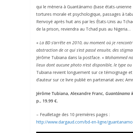
qui le mènera à Guantánamo (base états-unienne à Cu
tortures morale et psychologique, passages à tabac
Renvoyé après huit ans par les États-Unis au Tchad
de la prison, reviendra au Tchad puis au Nigeria…
«
La BD s’arrête en 2010, au moment où je rencontr
abstraction de ce qui s’est passé ensuite, des stig
Jérôme Tubiana dans la postface. «
Mohammed nous 
lieux dont aucune photo n’est disponible, le type o
Tubiana revient longuement sur ce témoignage et l
d’auteur sur ce livre publié en partenariat avec Amn
Jérôme Tubiana, Alexandre Franc,
Guantánamo ki
p., 19.99 €.
– Feuilletage des 10 premières pages :
http://www.dargaud.com/bd-en-ligne/guantanam