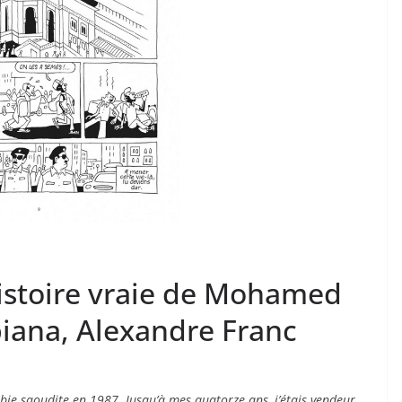
istoire vraie de Mohamed
biana, Alexandre Franc
bie saoudite en 1987. Jusqu’à mes quatorze ans, j’étais vendeur