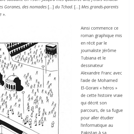
des Goranes, des nomades
[…]
du Tchad
. […]
Mes grands-parents
e
».
Ainsi commence ce
roman graphique mis
en récit par le
journaliste Jérôme
Tubiana et le
dessinateur
Alexandre Franc avec
l’aide de Mohamed
El-Gorani « héros »
de cette histoire vraie
qui décrit son
parcours, de sa fugue
pour aller étudier
l’informatique au
Pakistan à sa