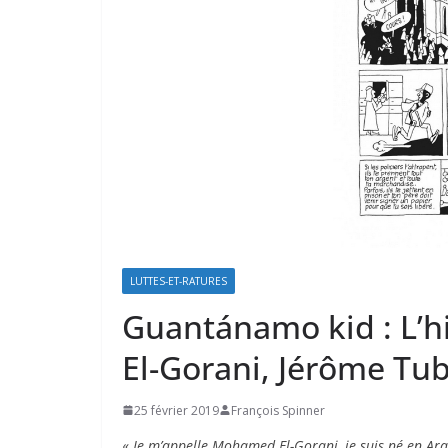
LUTTES-ET-RATURES
Guantánamo kid : L’h
El-Gorani, Jérôme Tu
25 février 2019
François Spinner
«
Je m’appelle Mohamed El-Gorani, je suis né en Ara