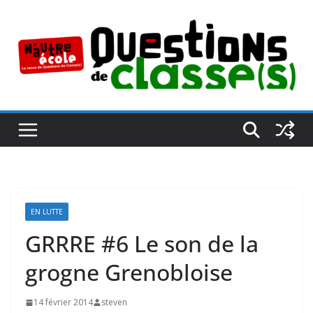
Passer
au
contenu
EN LUTTE
GRRRE #6 Le son de la
grogne Grenobloise
14 février 2014
steven