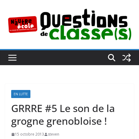
Passer
au
contenu
EN LUTTE
GRRRE #5 Le son de la
grogne grenobloise !
15 octobre 2013
steven