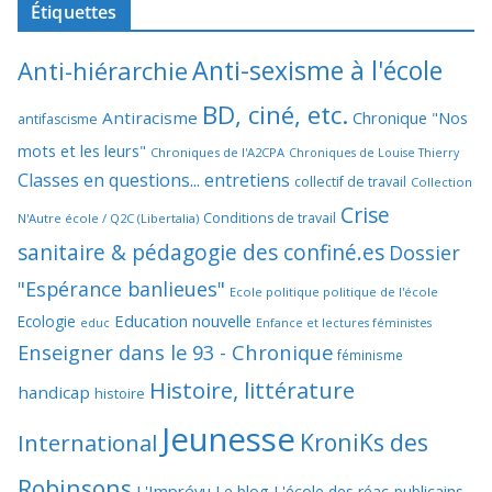
Étiquettes
Anti-sexisme à l'école
Anti-hiérarchie
BD, ciné, etc.
Antiracisme
Chronique "Nos
antifascisme
mots et les leurs"
Chroniques de l'A2CPA
Chroniques de Louise Thierry
Classes en questions... entretiens
collectif de travail
Collection
Crise
Conditions de travail
N'Autre école / Q2C (Libertalia)
sanitaire & pédagogie des confiné.es
Dossier
"Espérance banlieues"
Ecole politique politique de l'école
Education nouvelle
Ecologie
educ
Enfance et lectures féministes
Enseigner dans le 93 - Chronique
féminisme
Histoire, littérature
handicap
histoire
Jeunesse
KroniKs des
International
Robinsons
L'Imprévu
Le blog L'école des réac-publicains