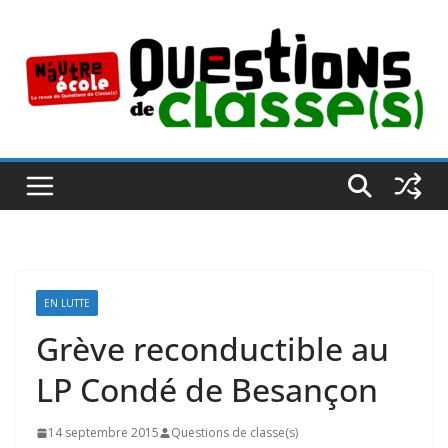
Passer
au
contenu
EN LUTTE
Grève reconductible au
LP Condé de Besançon
14 septembre 2015
Questions de classe(s)