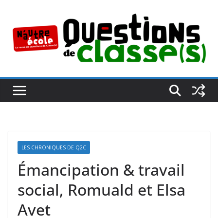
Passer
au
contenu
LES CHRONIQUES DE Q2C
Émancipation & travail
social, Romuald et Elsa
Avet