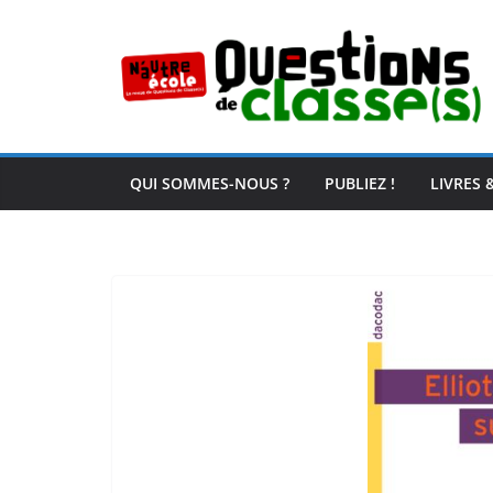
Passer
au
contenu
QUI SOMMES-NOUS ?
PUBLIEZ !
LIVRES 