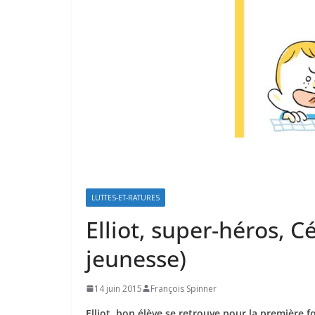
LUTTES-ET-RATURES
Elliot, super-héros, C
jeunesse)
14 juin 2015
François Spinner
Elliot, bon élève se retrouve pour la première fo