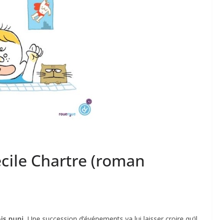
écile Chartre (roman
is puni.
Une succession d’événements va lui laisser croire qu’il