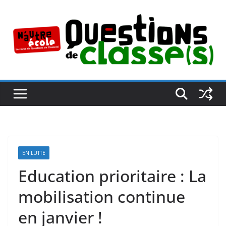
Passer
au
contenu
EN LUTTE
Education prioritaire : La
mobilisation continue
en janvier !