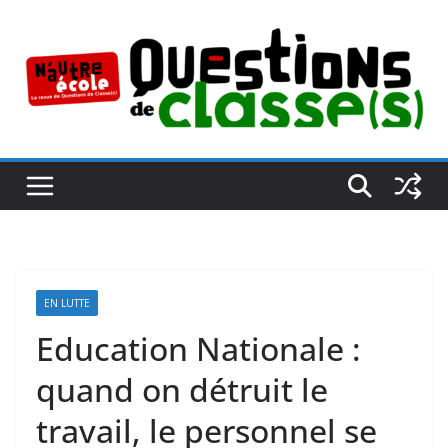
Passer
au
contenu
EN LUTTE
Education Nationale :
quand on détruit le
travail, le personnel se