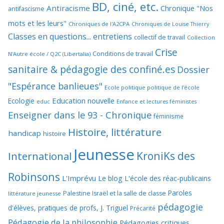
BD, ciné, etc.
Antiracisme
Chronique "Nos
antifascisme
mots et les leurs"
Chroniques de l'A2CPA
Chroniques de Louise Thierry
Classes en questions... entretiens
collectif de travail
Collection
Crise
Conditions de travail
N'Autre école / Q2C (Libertalia)
sanitaire & pédagogie des confiné.es
Dossier
"Espérance banlieues"
Ecole politique politique de l'école
Education nouvelle
Ecologie
educ
Enfance et lectures féministes
Enseigner dans le 93 - Chronique
féminisme
Histoire, littérature
handicap
histoire
Jeunesse
KroniKs des
International
Robinsons
L'Imprévu
Le blog L'école des réac-publicains
Paroles
Palestine Israël et la salle de classe
littérature jeunesse
pédagogie
d'élèves, pratiques de profs, J. Triguel
Précarité
Pédagogie de la philosophie
Pédagogies critiques