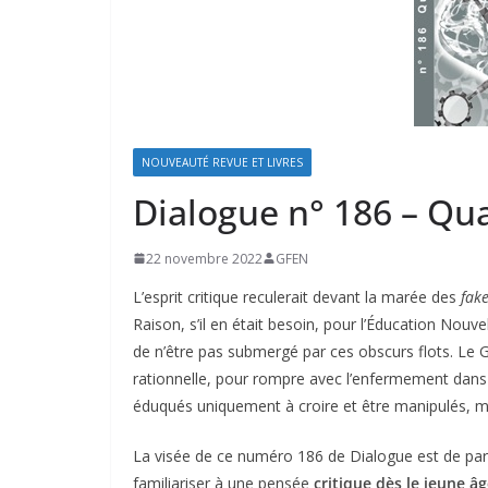
NOUVEAUTÉ REVUE ET LIVRES
Dialogue n° 186 – Qua
22 novembre 2022
GFEN
L’esprit critique reculerait devant la marée des
fak
Raison, s’il en était besoin, pour l’Éducation Nouv
de n’être pas submergé par ces obscurs flots. Le
rationnelle, pour rompre avec l’enfermement dans 
éduqués uniquement à croire et être manipulés, mai
La visée de ce numéro 186 de Dialogue est de part
familiariser à une pensée
critique dès le jeune â