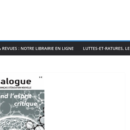
& REVUES : NOTRE LIBRAIRIE EN LIGNE
LUTTES-ET-RATURES, L