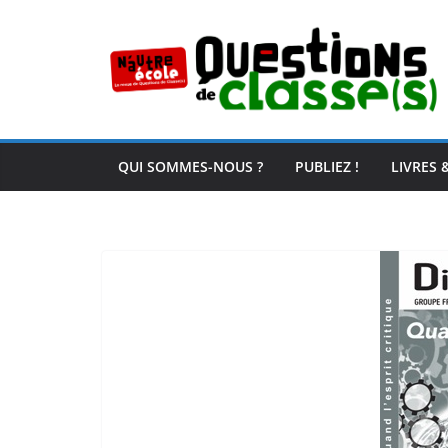
Passer
au
contenu
QUI SOMMES-NOUS ?
PUBLIEZ !
LIVRES 