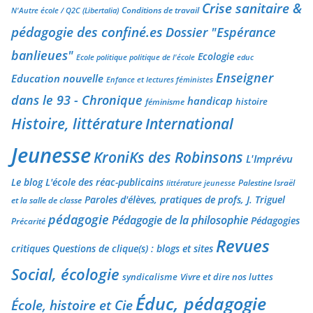
Crise sanitaire &
Conditions de travail
N'Autre école / Q2C (Libertalia)
pédagogie des confiné.es
Dossier "Espérance
banlieues"
Ecologie
Ecole politique politique de l'école
educ
Enseigner
Education nouvelle
Enfance et lectures féministes
dans le 93 - Chronique
handicap
histoire
féminisme
Histoire, littérature
International
Jeunesse
KroniKs des Robinsons
L'Imprévu
Le blog L'école des réac-publicains
Palestine Israël
littérature jeunesse
Paroles d'élèves, pratiques de profs, J. Triguel
et la salle de classe
pédagogie
Pédagogie de la philosophie
Pédagogies
Précarité
Revues
critiques
Questions de clique(s) : blogs et sites
Social, écologie
syndicalisme
Vivre et dire nos luttes
Éduc, pédagogie
École, histoire et Cie