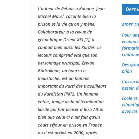
L’auteur de Retour à Kobané, Jean
Dernie
Michel Morel, raconte bien la
prison et la vie qu’on y mène.
RIDEF 20
Collaborateur à la revue de
Pour une
géopolitique Orient XXI [1], il
économiq
connaît bien aussi les Kurdes. Le
formatio
continue
lecteur comprend vite que son
personnage principal, Erwan
Des grou
Badrakhan, un bourru à
bilan
moustache, est un homme
L’associ
important du Parti des travailleurs
besoin d
du Kurdistan (PKK). Un homme
École et
entier, image de la détermination
climatiq
kurde qui fait penser à Riza Altun
avec les 
bien que celui-ci n’ait fait qu’un
court séjour en prison en France
où il est arrivé en 2000, après