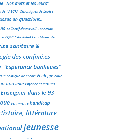
e "Nos mots et les leurs"
 de l'A2CPA
Chroniques de Louise
asses en questions...
ens
collectif de travail
Collection
Conditions de
le / Q2C (Libertalia)
rise sanitaire &
gie des confiné.es
r "Espérance banlieues"
Ecologie
ique politique de l'école
educ
on nouvelle
Enfance et lectures
Enseigner dans le 93 -
ique
handicap
féminisme
Histoire, littérature
Jeunesse
national