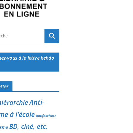
ez-vous à la lettre hebdo
ettes
Anti-
hiérarchie
me à l'école
antifascisme
BD, ciné, etc.
isme