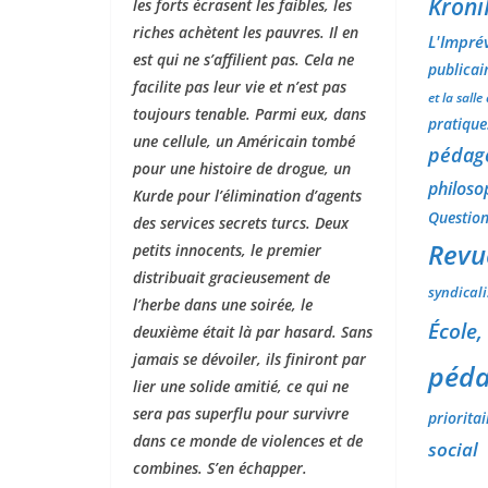
Kroni
les forts écrasent les faibles, les
riches achètent les pauvres. Il en
L'Impré
est qui ne s’affilient pas. Cela ne
publicai
facilite pas leur vie et n’est pas
et la salle
toujours tenable. Parmi eux, dans
pratiques
une cellule, un Américain tombé
pédag
pour une histoire de drogue, un
philoso
Kurde pour l’élimination d’agents
Questions
des services secrets turcs. Deux
Revu
petits innocents, le premier
distribuait gracieusement de
syndical
l’herbe dans une soirée, le
École,
deuxième était là par hasard. Sans
jamais se dévoiler, ils finiront par
péda
lier une solide amitié, ce qui ne
sera pas superflu pour survivre
prioritai
dans ce monde de violences et de
social
combines. S’en échapper.