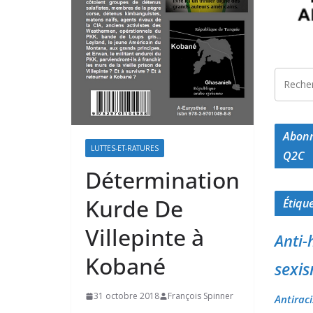
Abonn
LUTTES-ET-RATURES
Q2C
Détermination
Kurde De
Étiqu
Villepinte à
Anti-
Kobané
sexis
31 octobre 2018
François Spinner
Antirac