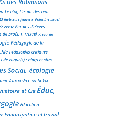
Ks des Robinsons
vu
Le blog L'école des réac-
ns
Palestine Israël
littérature jeunesse
Paroles d'élèves,
 de classe
 de profs, J. Triguel
Précarité
ogie
Pédagogie de la
phie
Pédagogies critiques
 de clique(s) : blogs et sites
es
Social, écologie
isme
Vivre et dire nos luttes
Éduc,
 histoire et Cie
gogie
Éducation
Émancipation et travail
re