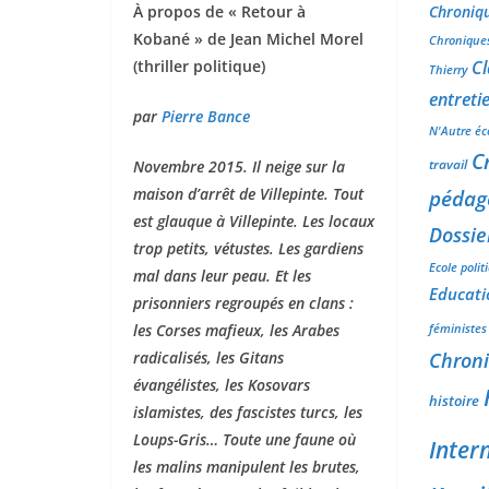
Chroniqu
À propos de « Retour à
Kobané » de Jean Michel Morel
Chroniques
Cl
(thriller politique)
Thierry
entreti
par
Pierre Bance
N'Autre éco
C
travail
Novembre 2015. Il neige sur la
pédago
maison d’arrêt de Villepinte. Tout
est glauque à Villepinte. Les locaux
Dossie
trop petits, vétustes. Les gardiens
Ecole polit
mal dans leur peau. Et les
Educati
prisonniers regroupés en clans :
les Corses mafieux, les Arabes
féministes
Chron
radicalisés, les Gitans
évangélistes, les Kosovars
histoire
islamistes, des fascistes turcs, les
Loups-Gris… Toute une faune où
Inter
les malins manipulent les brutes,