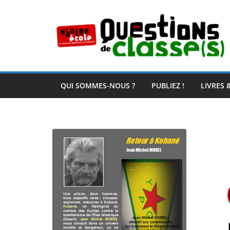
Passer
au
contenu
QUI SOMMES-NOUS ?
PUBLIEZ !
LIVRES 