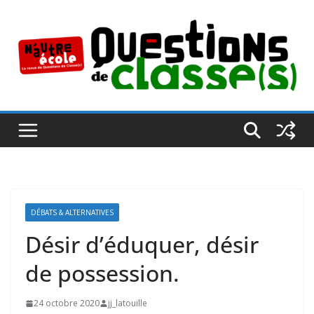
Passer
au
contenu
DÉBATS & ALTERNATIVES
Désir d’éduquer, désir
de possession.
24 octobre 2020
jj_latouille