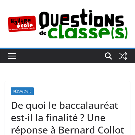
Passer
au
contenu
PÉDAGOGIE
De quoi le baccalauréat
est-il la finalité ? Une
réponse à Bernard Collot