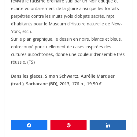
revivra le racisme ordinaire subi par un Noir éduqué et
écarté volontairement de la gloire ainsi que les forfaits
perpétrés contre les Inuits (vols d’objets sacrés, rapt
d’habitants pour le Museum d’Histoire naturelle de New-
York, etc.).
Sur le plan graphique, le dessin en noirs, blancs et bleus,
entrecoupé ponctuellement de cases inspirées des
cultures autochtones, donne une couleur d’ensemble très
réussie. (FS)
Dans les glaces, Simon Schwartz, Aurélie Marquer
(trad.), Sarbacane (BD), 2013, 176 p., 19,50 €.
Partagez
Épingle
Partagez