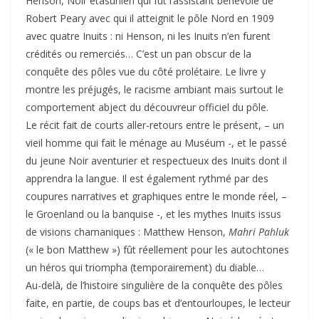
Henson, Noir étasunien qui fut l’assistant bénévole de
Robert Peary avec qui il atteignit le pôle Nord en 1909
avec quatre Inuits : ni Henson, ni les Inuits n’en furent
crédités ou remerciés… C’est un pan obscur de la
conquête des pôles vue du côté prolétaire. Le livre y
montre les préjugés, le racisme ambiant mais surtout le
comportement abject du découvreur officiel du pôle.
Le récit fait de courts aller-retours entre le présent, – un
vieil homme qui fait le ménage au Muséum -, et le passé
du jeune Noir aventurier et respectueux des Inuits dont il
apprendra la langue. Il est également rythmé par des
coupures narratives et graphiques entre le monde réel, –
le Groenland ou la banquise -, et les mythes Inuits issus
de visions chamaniques : Matthew Henson,
Mahri Pahluk
(« le bon Matthew ») fût réellement pour les autochtones
un héros qui triompha (temporairement) du diable…
Au-delà, de l’histoire singulière de la conquête des pôles
faite, en partie, de coups bas et d’entourloupes, le lecteur