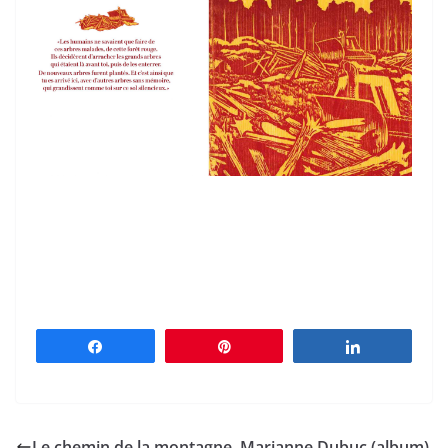
Partagez
Épingle
Partagez
Le chemin de la montagne, Marianne Dubuc (album)