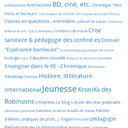
BD, ciné, etc.
Antiracisme
Chronique "Nos
antifascisme
mots et les leurs"
Chroniques de l'A2CPA
Chroniques de Louise Thierry
Classes en questions... entretiens
collectif de travail
Collection
Crise
Conditions de travail
N'Autre école / Q2C (Libertalia)
sanitaire & pédagogie des confiné.es
Dossier
"Espérance banlieues"
Ecole politique politique de l'école
Education nouvelle
Ecologie
educ
Enfance et lectures féministes
Enseigner dans le 93 - Chronique
féminisme
Histoire, littérature
handicap
histoire
Jeunesse
KroniKs des
International
Robinsons
L'Imprévu
Le blog L'école des réac-publicains
Paroles
Palestine Israël et la salle de classe
littérature jeunesse
pédagogie
d'élèves, pratiques de profs, J. Triguel
Précarité
Pédagogie de la philosophie
Pédagogies critiques