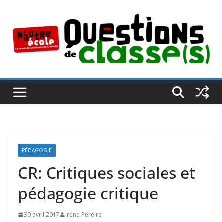
Passer
au
contenu
PÉDAGOGIE
CR: Critiques sociales et
pédagogie critique
30 avril 2017
Irène Pereira