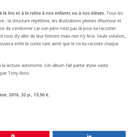
e lire et à le relire à nos enfants ou à nos élèves.
Tous les
 ; la structure répétitive, les illustrations pleines d’humour et
use de s’endormir car son père n’est pas là pour lui raconter
t tous d’y aller de leur histoire mais rien n’y fera. Seule solution,
ouvera enfin le conte tant aimé que le roi lui raconte chaque
 à la lecture autonome. Cet album fait partie d’une vaste
e par Tony Ross.
se, 2016, 32 p., 13,50 €.
Épingle
Partagez