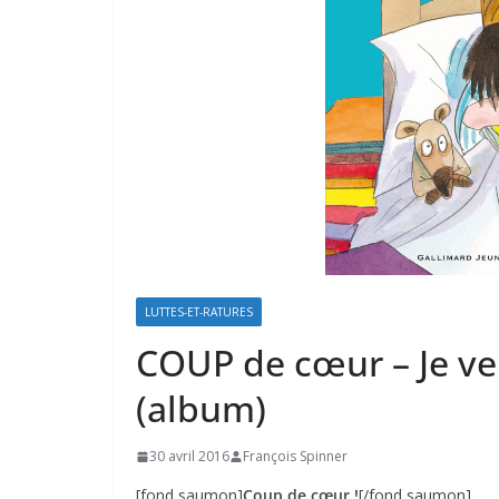
LUTTES-ET-RATURES
COUP de cœur – Je veu
(album)
30 avril 2016
François Spinner
[fond saumon]
Coup de cœur !
[/fond saumon]