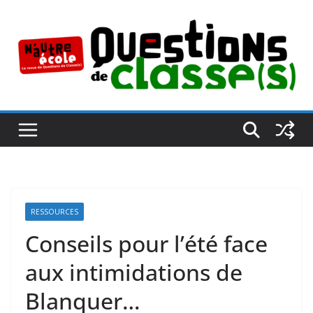
Passer
au
contenu
RESSOURCES
Conseils pour l’été face
aux intimidations de
Blanquer…