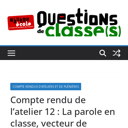
Passer
au
contenu
COMPTE RENDUS D'ATELIERS ET DE PLÉNIÈRES
Compte rendu de
l’atelier 12 : La parole en
classe, vecteur de