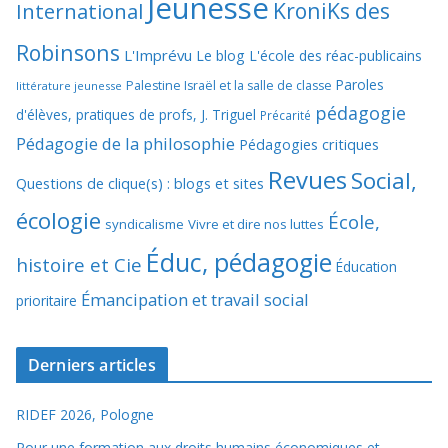
Jeunesse
KroniKs des
International
Robinsons
L'Imprévu
Le blog L'école des réac-publicains
Paroles
Palestine Israël et la salle de classe
littérature jeunesse
pédagogie
d'élèves, pratiques de profs, J. Triguel
Précarité
Pédagogie de la philosophie
Pédagogies critiques
Revues
Social,
Questions de clique(s) : blogs et sites
écologie
École,
syndicalisme
Vivre et dire nos luttes
Éduc, pédagogie
histoire et Cie
Éducation
Émancipation et travail social
prioritaire
Derniers articles
RIDEF 2026, Pologne
Pour une formation aux droits humains économiques et