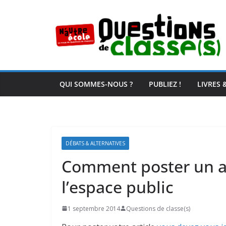
Passer
au
contenu
QUI SOMMES-NOUS ?
PUBLIEZ !
LIVRES 
DÉBATS & ALTERNATIVES
Comment poster un ar
l’espace public
1 septembre 2014
Questions de classe(s)