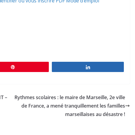
entifier ou vous inscrire
PDF Mode d’emploi
Épingle
Partagez
NT –
Rythmes scolaires : le maire de Marseille, 2e ville
de France, a mené tranquillement les familles
marseillaises au désastre !