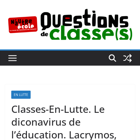
Passer
au
contenu
EN LUTTE
Classes-En-Lutte. Le
diconavirus de
l’éducation. Lacrymos,