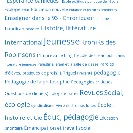
"Espérance banlieues"
Ecole politique politique de l'école
Education nouvelle
Ecologie
educ
Enfance et lectures féministes
Enseigner dans le 93 - Chronique
féminisme
Histoire, littérature
handicap
histoire
Jeunesse
KroniKs des
International
Robinsons
L'Imprévu
Le blog L'école des réac-publicains
Paroles
Palestine Israël et la salle de classe
littérature jeunesse
pédagogie
d'élèves, pratiques de profs, J. Triguel
Précarité
Pédagogie de la philosophie
Pédagogies critiques
Revues
Social,
Questions de clique(s) : blogs et sites
écologie
École,
syndicalisme
Vivre et dire nos luttes
Éduc, pédagogie
histoire et Cie
Éducation
Émancipation et travail social
prioritaire