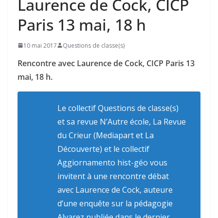
Laurence de Cock, CICP
Paris 13 mai, 18 h
10 mai 2017
Questions de classe(s)
Rencontre avec Laurence de Cock, CICP Paris 13
mai, 18 h.
Le collectif Questions de classe(s)
et sa revue
N’Autre école
,
La
Revue
du Crieur
(Mediapart et La
Découverte) et le collectif
Aggiornamento hist-géo vous
invitent à une rencontre débat
avec Laurence de Cock, auteure
d’une enquête sur la pédagogie
Alvarez publiée dans le dernier