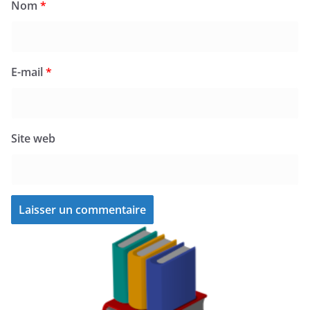
Nom
*
E-mail
*
Site web