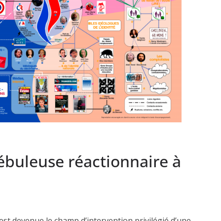
ébuleuse réactionnaire à
est devenue le champ d’intervention privilégié d’une