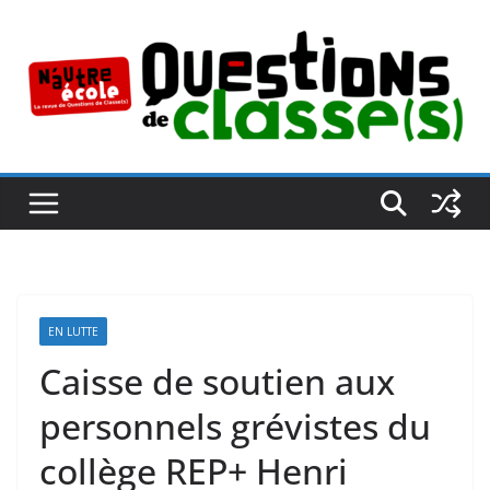
Passer
au
contenu
EN LUTTE
Caisse de soutien aux
personnels grévistes du
collège REP+ Henri