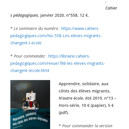
,
Cahier
s pédagogiques
, janvier 2020, n°558, 12 €.
*
Le sommaire du numéro
:
https://www.cahiers-
pedagogiques.com/No-558-Les-eleves-migrants-
changent-l-ecole
*
Pour commander
:
https://librairie.cahiers-
pedagogiques.com/revue/786-les-eleves-migrants-
changent-lecole.html
Apprendre, solidaire, aux
côtés des élèves migrants,
N’autre école
, été 2019, n°13 –
Hors-série, 10 € (papier), 5 €
(pdf).
*
Pour commander la version