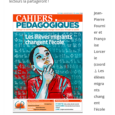
lecteurs la partageront !
Jean-
Pierre
Fourni
er et
Franço
ise
Lorcer
ie
(coord
.), Les
élèves
migra
nts
chang
ent
l’école