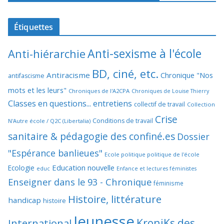
Étiquettes
Anti-sexisme à l'école
Anti-hiérarchie
BD, ciné, etc.
Antiracisme
Chronique "Nos
antifascisme
mots et les leurs"
Chroniques de l'A2CPA
Chroniques de Louise Thierry
Classes en questions... entretiens
collectif de travail
Collection
Crise
Conditions de travail
N'Autre école / Q2C (Libertalia)
sanitaire & pédagogie des confiné.es
Dossier
"Espérance banlieues"
Ecole politique politique de l'école
Education nouvelle
Ecologie
educ
Enfance et lectures féministes
Enseigner dans le 93 - Chronique
féminisme
Histoire, littérature
handicap
histoire
Jeunesse
KroniKs des
International