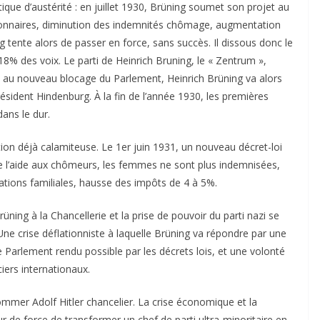
tique d’austérité : en juillet 1930, Brüning soumet son projet au
tionnaires, diminution des indemnités chômage, augmentation
g tente alors de passer en force, sans succès. Il dissous donc le
 18% des voix. Le parti de Heinrich Bruning, le « Zentrum »,
e au nouveau blocage du Parlement, Heinrich Brüning va alors
ésident Hindenburg. À la fin de l’année 1930, les premières
dans le dur.
ion déjà calamiteuse. Le 1er juin 1931, un nouveau décret-loi
 de l’aide aux chômeurs, les femmes ne sont plus indemnisées,
tions familiales, hausse des impôts de 4 à 5%.
üning à la Chancellerie et la prise de pouvoir du parti nazi se
ne crise déflationniste à laquelle Brüning va répondre par une
e Parlement rendu possible par les décrets lois, et une volonté
ciers internationaux.
ommer Adolf Hitler chancelier. La crise économique et la
our de force de transformer un chef de parti ultra-minoritaire en