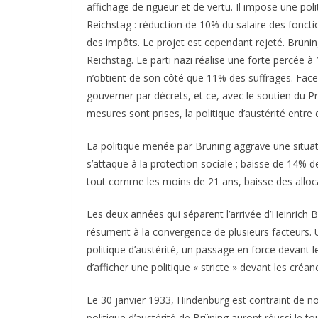
affichage de rigueur et de vertu. Il impose une poli
Reichstag : réduction de 10% du salaire des fonc
des impôts. Le projet est cependant rejeté. Brünin
Reichstag. Le parti nazi réalise une forte percée à
n’obtient de son côté que 11% des suffrages. Fac
gouverner par décrets, et ce, avec le soutien du Pr
mesures sont prises, la politique d’austérité entre 
La politique menée par Brüning aggrave une situat
s’attaque à la protection sociale ; baisse de 14%
tout comme les moins de 21 ans, baisse des alloca
Les deux années qui séparent l’arrivée d’Heinrich Br
résument à la convergence de plusieurs facteurs. U
politique d’austérité, un passage en force devant l
d’afficher une politique « stricte » devant les créan
Le 30 janvier 1933, Hindenburg est contraint de n
politique d’austérité de Brüning auront réussi le t