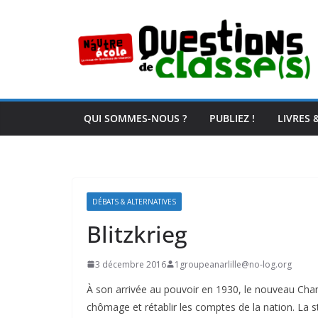
Passer
au
contenu
QUI SOMMES-NOUS ?
PUBLIEZ !
LIVRES 
DÉBATS & ALTERNATIVES
Blitzkrieg
3 décembre 2016
1groupeanarlille@no-log.org
À son arrivée au pouvoir en 1930, le nouveau Chance
chômage et rétablir les comptes de la nation. La st