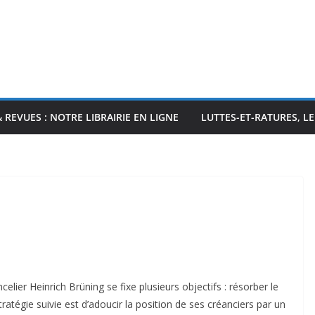
& REVUES : NOTRE LIBRAIRIE EN LIGNE
LUTTES-ET-RATURES, L
lier Heinrich Brüning se fixe plusieurs objectifs : résorber le
ratégie suivie est d’adoucir la position de ses créanciers par un