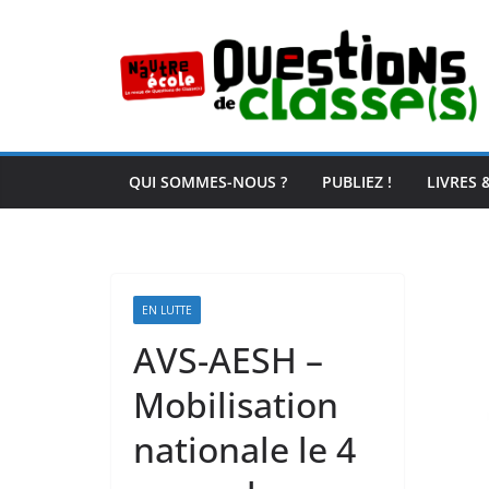
Passer
au
contenu
QUI SOMMES-NOUS ?
PUBLIEZ !
LIVRES 
EN LUTTE
AVS-AESH –
Mobilisation
nationale le 4