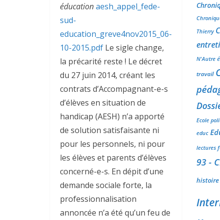
Chroniq
éducation
aesh_appel_fede-
Chroniqu
sud-
C
Thierry
education_greve4nov2015_06-
entret
10-2015.pdf
Le sigle change,
N'Autre é
la précarité reste ! Le décret
C
du 27 juin 2014, créant les
travail
pédag
contrats d’Accompagnant-e-s
d’élèves en situation de
Dossi
handicap (AESH) n’a apporté
Ecole poli
de solution satisfaisante ni
Ed
educ
pour les personnels, ni pour
lectures 
les élèves et parents d’élèves
93 - 
concerné-e-s. En dépit d’une
histoire
demande sociale forte, la
professionnalisation
Inte
annoncée n’a été qu’un feu de