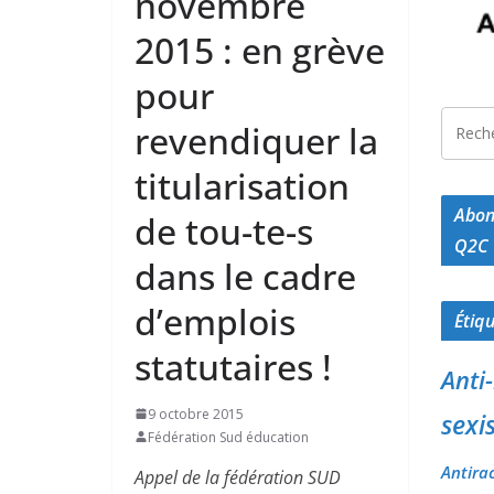
novembre
2015 : en grève
pour
revendiquer la
titularisation
Abon
de tou-te-s
Q2C
dans le cadre
d’emplois
Étiq
statutaires !
Anti
9 octobre 2015
sexi
Fédération Sud éducation
Antira
Appel de la fédération SUD