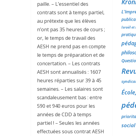
Kron
paille. – L’essentiel des
L'Impr
contrats sont à temps partiel,
publica
au prétexte que les élèves
Israël et 
n’ont pas 35 heures de cours ;
pratique
or, le temps de travail des
péda
AESH ne prend pas en compte
philos
le temps de préparation et de
Question
concertation. – Les contrats
Rev
AESH sont annualisés : 1607
heures réparties sur 39 à 45
syndica
semaines. – Les salaires sont
École,
scandaleusement bas : entre
péd
590 et 940 euros pour les
années de CDD à temps
priorita
partiel ! – Seules les années
social
effectuées sous contrat AESH