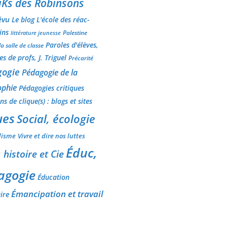
iKs des Robinsons
évu
Le blog L'école des réac-
ins
Palestine
littérature jeunesse
Paroles d'élèves,
la salle de classe
s de profs, J. Triguel
Précarité
gogie
Pédagogie de la
ophie
Pédagogies critiques
s de clique(s) : blogs et sites
ues
Social, écologie
lisme
Vivre et dire nos luttes
Éduc,
 histoire et Cie
agogie
Éducation
Émancipation et travail
ire