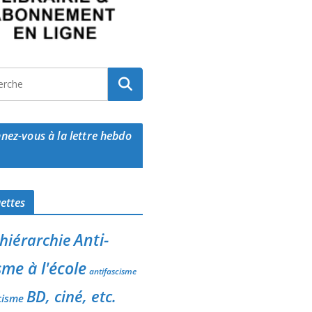
nez-vous à la lettre hebdo
uettes
Anti-
-hiérarchie
sme à l'école
antifascisme
BD, ciné, etc.
cisme