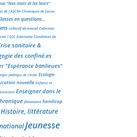
ue "Nos mots et les leurs"
es de l'A2CPA
Chroniques de Louise
lasses en questions...
iens
collectif de travail
Collection
Conditions de
cole / Q2C (Libertalia)
rise sanitaire &
ogie des confiné.es
er "Espérance banlieues"
Ecologie
tique politique de l'école
ucation nouvelle
Enfance et
Enseigner dans le
féministes
Chronique
handicap
féminisme
Histoire, littérature
Jeunesse
rnational