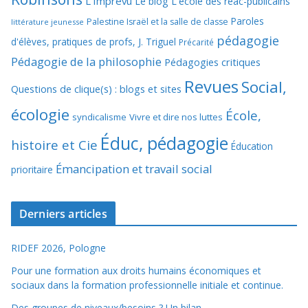
L'Imprévu
Le blog L'école des réac-publicains
Paroles
Palestine Israël et la salle de classe
littérature jeunesse
pédagogie
d'élèves, pratiques de profs, J. Triguel
Précarité
Pédagogie de la philosophie
Pédagogies critiques
Revues
Social,
Questions de clique(s) : blogs et sites
écologie
École,
syndicalisme
Vivre et dire nos luttes
Éduc, pédagogie
histoire et Cie
Éducation
Émancipation et travail social
prioritaire
Derniers articles
RIDEF 2026, Pologne
Pour une formation aux droits humains économiques et
sociaux dans la formation professionnelle initiale et continue.
Des groupes de niveaux/besoins ? Un bilan