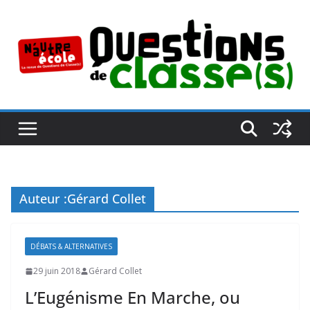
Passer
au
contenu
Auteur :
Gérard Collet
DÉBATS & ALTERNATIVES
29 juin 2018
Gérard Collet
L’Eugénisme En Marche, ou